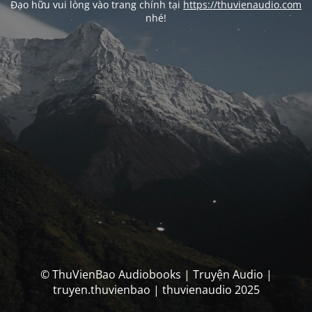
Đạo hữu vui lòng vào trang chính tại
https://thuvienaudio.com
nhé!
© ThuVienBao Audiobooks | Truyện Audio |
truyen.thuvienbao | thuvienaudio 2025