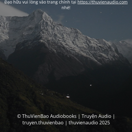
Đạo hữu vui lòng vào trang chính tại
https://thuvienaudio.com
nhé!
© ThuVienBao Audiobooks | Truyện Audio |
truyen.thuvienbao | thuvienaudio 2025