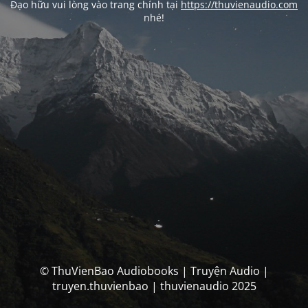
Đạo hữu vui lòng vào trang chính tại
https://thuvienaudio.com
nhé!
© ThuVienBao Audiobooks | Truyện Audio |
truyen.thuvienbao | thuvienaudio 2025