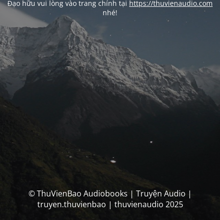
Đạo hữu vui lòng vào trang chính tại
https://thuvienaudio.com
nhé!
© ThuVienBao Audiobooks | Truyện Audio |
truyen.thuvienbao | thuvienaudio 2025