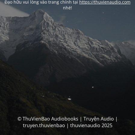
Đạo hữu vui lòng vào trang chính tại
https://thuvienaudio.com
nhé!
© ThuVienBao Audiobooks | Truyện Audio |
truyen.thuvienbao | thuvienaudio 2025