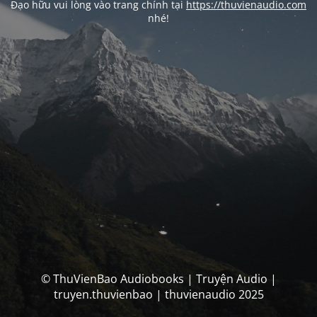
Đạo hữu vui lòng vào trang chính tại
https://thuvienaudio.com
nhé!
© ThuVienBao Audiobooks | Truyện Audio |
truyen.thuvienbao | thuvienaudio 2025