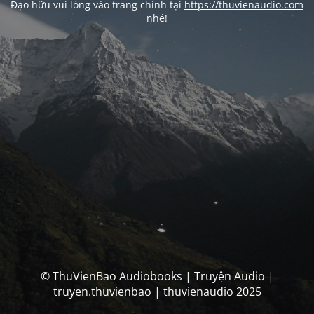
Đạo hữu vui lòng vào trang chính tại
https://thuvienaudio.com
nhé!
© ThuVienBao Audiobooks | Truyện Audio |
truyen.thuvienbao | thuvienaudio 2025