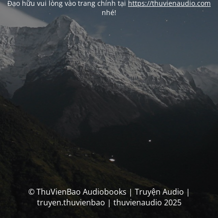
Đạo hữu vui lòng vào trang chính tại
https://thuvienaudio.com
nhé!
© ThuVienBao Audiobooks | Truyện Audio |
truyen.thuvienbao | thuvienaudio 2025