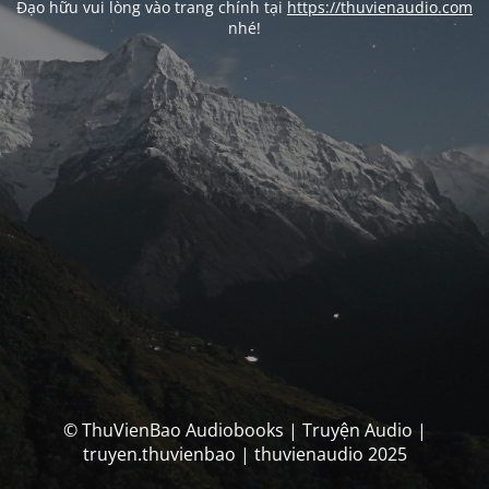
Đạo hữu vui lòng vào trang chính tại
https://thuvienaudio.com
nhé!
© ThuVienBao Audiobooks | Truyện Audio |
truyen.thuvienbao | thuvienaudio 2025