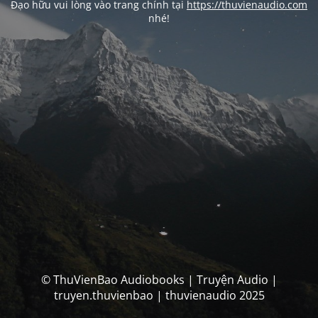
Đạo hữu vui lòng vào trang chính tại
https://thuvienaudio.com
nhé!
© ThuVienBao Audiobooks | Truyện Audio |
truyen.thuvienbao | thuvienaudio 2025