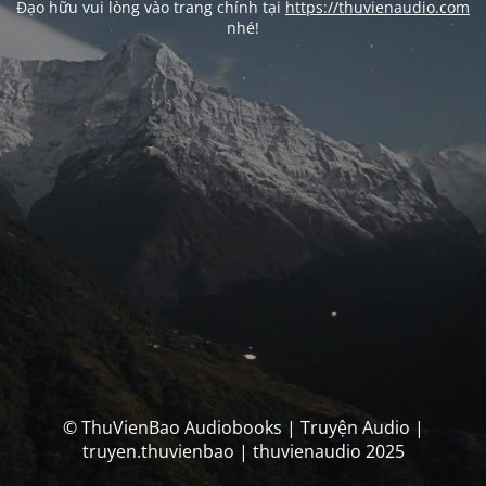
Đạo hữu vui lòng vào trang chính tại
https://thuvienaudio.com
nhé!
© ThuVienBao Audiobooks | Truyện Audio |
truyen.thuvienbao | thuvienaudio 2025