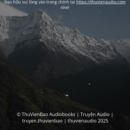
Đạo hữu vui lòng vào trang chính tại
https://thuvienaudio.com
nhé!
© ThuVienBao Audiobooks | Truyện Audio |
truyen.thuvienbao | thuvienaudio 2025