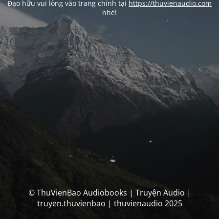
Đạo hữu vui lòng vào trang chính tại
https://thuvienaudio.com
nhé!
© ThuVienBao Audiobooks | Truyện Audio |
truyen.thuvienbao | thuvienaudio 2025