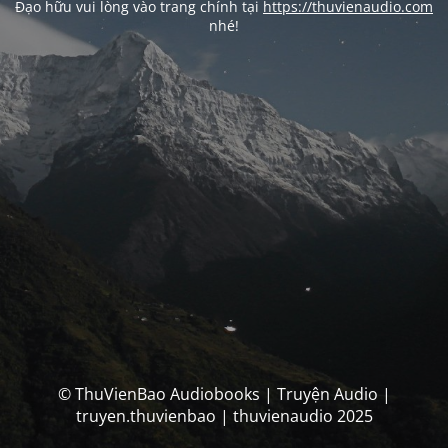
Đạo hữu vui lòng vào trang chính tại
https://thuvienaudio.com
nhé!
© ThuVienBao Audiobooks | Truyện Audio |
truyen.thuvienbao | thuvienaudio 2025