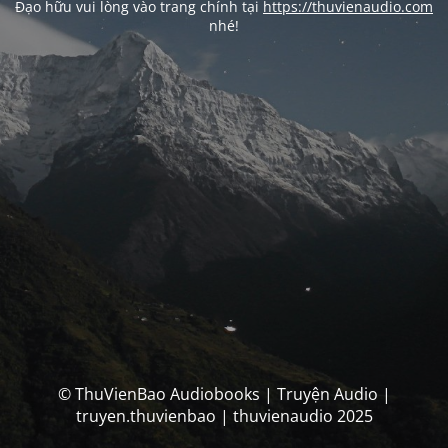
Đạo hữu vui lòng vào trang chính tại
https://thuvienaudio.com
nhé!
© ThuVienBao Audiobooks | Truyện Audio |
truyen.thuvienbao | thuvienaudio 2025