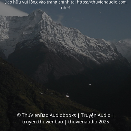
Đạo hữu vui lòng vào trang chính tại
https://thuvienaudio.com
nhé!
© ThuVienBao Audiobooks | Truyện Audio |
truyen.thuvienbao | thuvienaudio 2025