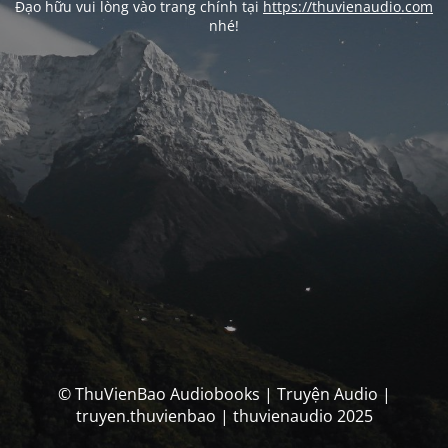
Đạo hữu vui lòng vào trang chính tại
https://thuvienaudio.com
nhé!
© ThuVienBao Audiobooks | Truyện Audio |
truyen.thuvienbao | thuvienaudio 2025