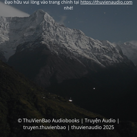
Đạo hữu vui lòng vào trang chính tại
https://thuvienaudio.com
nhé!
© ThuVienBao Audiobooks | Truyện Audio |
truyen.thuvienbao | thuvienaudio 2025