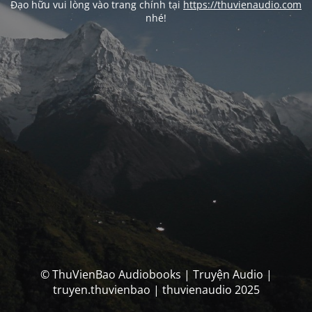
Đạo hữu vui lòng vào trang chính tại
https://thuvienaudio.com
nhé!
© ThuVienBao Audiobooks | Truyện Audio |
truyen.thuvienbao | thuvienaudio 2025