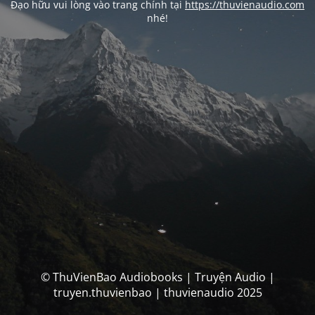
Đạo hữu vui lòng vào trang chính tại
https://thuvienaudio.com
nhé!
© ThuVienBao Audiobooks | Truyện Audio |
truyen.thuvienbao | thuvienaudio 2025