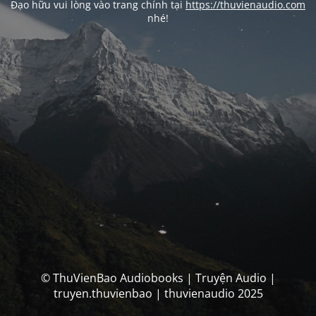
Đạo hữu vui lòng vào trang chính tại
https://thuvienaudio.com
nhé!
© ThuVienBao Audiobooks | Truyện Audio |
truyen.thuvienbao | thuvienaudio 2025