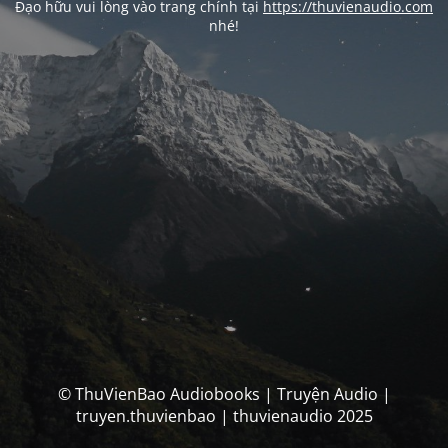
Đạo hữu vui lòng vào trang chính tại
https://thuvienaudio.com
nhé!
© ThuVienBao Audiobooks | Truyện Audio |
truyen.thuvienbao | thuvienaudio 2025