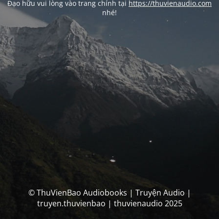
Đạo hữu vui lòng vào trang chính tại
https://thuvienaudio.com
nhé!
© ThuVienBao Audiobooks | Truyện Audio |
truyen.thuvienbao | thuvienaudio 2025