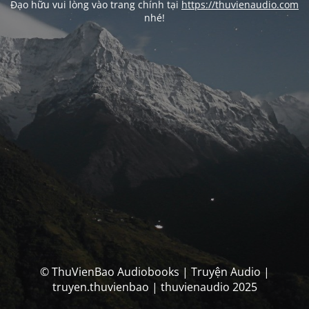
Đạo hữu vui lòng vào trang chính tại
https://thuvienaudio.com
nhé!
© ThuVienBao Audiobooks | Truyện Audio |
truyen.thuvienbao | thuvienaudio 2025