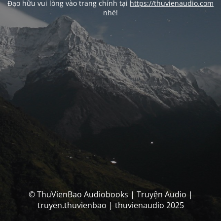
Đạo hữu vui lòng vào trang chính tại
https://thuvienaudio.com
nhé!
© ThuVienBao Audiobooks | Truyện Audio |
truyen.thuvienbao | thuvienaudio 2025