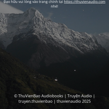
Đạo hữu vui lòng vào trang chính tại
https://thuvienaudio.com
nhé!
© ThuVienBao Audiobooks | Truyện Audio |
truyen.thuvienbao | thuvienaudio 2025