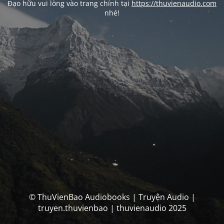
Đạo hữu vui lòng vào trang chính tại
https://thuvienaudio.com
nhé!
© ThuVienBao Audiobooks | Truyện Audio |
truyen.thuvienbao | thuvienaudio 2025