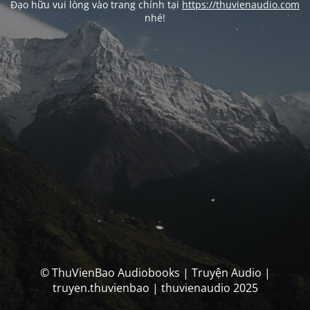
Đạo hữu vui lòng vào trang chính tại
https://thuvienaudio.com
nhé!
© ThuVienBao Audiobooks | Truyện Audio |
truyen.thuvienbao | thuvienaudio 2025