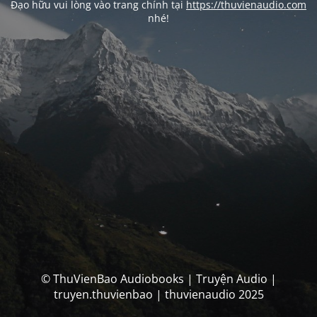
Đạo hữu vui lòng vào trang chính tại
https://thuvienaudio.com
nhé!
© ThuVienBao Audiobooks | Truyện Audio |
truyen.thuvienbao | thuvienaudio 2025