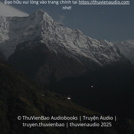
Đạo hữu vui lòng vào trang chính tại
https://thuvienaudio.com
nhé!
© ThuVienBao Audiobooks | Truyện Audio |
truyen.thuvienbao | thuvienaudio 2025