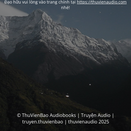
Đạo hữu vui lòng vào trang chính tại
https://thuvienaudio.com
nhé!
© ThuVienBao Audiobooks | Truyện Audio |
truyen.thuvienbao | thuvienaudio 2025