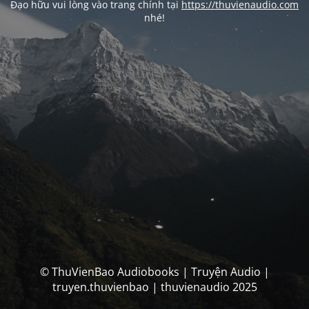
Đạo hữu vui lòng vào trang chính tại
https://thuvienaudio.com
nhé!
© ThuVienBao Audiobooks | Truyện Audio |
truyen.thuvienbao | thuvienaudio 2025