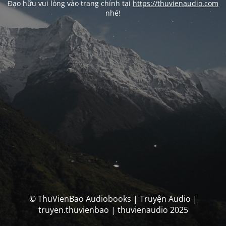
Đạo hữu vui lòng vào trang chính tại
https://thuvienaudio.com
nhé!
© ThuVienBao Audiobooks | Truyện Audio |
truyen.thuvienbao | thuvienaudio 2025