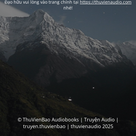
Đạo hữu vui lòng vào trang chính tại
https://thuvienaudio.com
nhé!
© ThuVienBao Audiobooks | Truyện Audio |
truyen.thuvienbao | thuvienaudio 2025