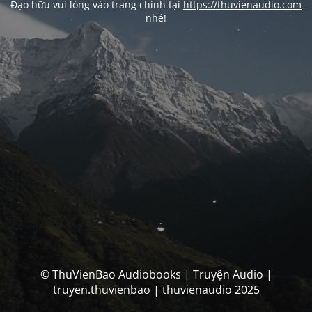
Đạo hữu vui lòng vào trang chính tại
https://thuvienaudio.com
nhé!
© ThuVienBao Audiobooks | Truyện Audio |
truyen.thuvienbao | thuvienaudio 2025