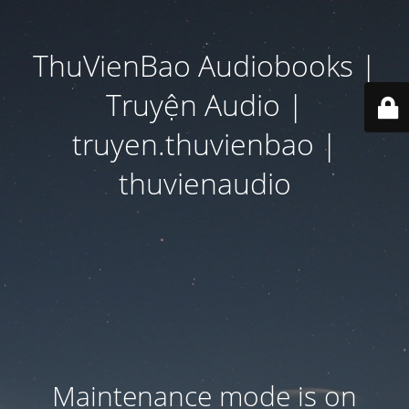
ThuVienBao Audiobooks |
Truyện Audio |
truyen.thuvienbao |
thuvienaudio
Maintenance mode is on