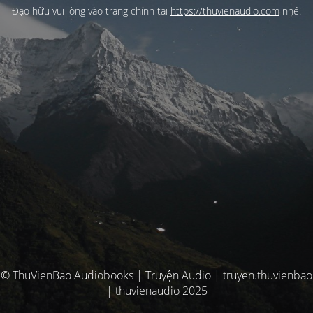
Đạo hữu vui lòng vào trang chính tại
https://thuvienaudio.com
nhé!
© ThuVienBao Audiobooks | Truyện Audio | truyen.thuvienbao
| thuvienaudio 2025