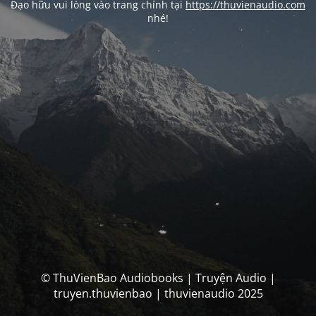
Đạo hữu vui lòng vào trang chính tại
https://thuvienaudio.com
nhé!
© ThuVienBao Audiobooks | Truyện Audio |
truyen.thuvienbao | thuvienaudio 2025