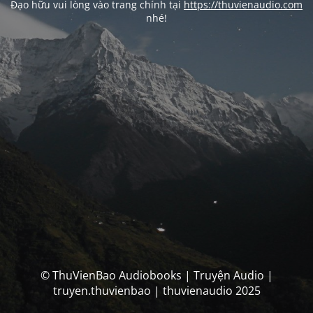
Đạo hữu vui lòng vào trang chính tại
https://thuvienaudio.com
nhé!
© ThuVienBao Audiobooks | Truyện Audio |
truyen.thuvienbao | thuvienaudio 2025