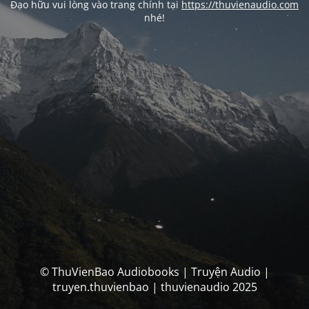
Đạo hữu vui lòng vào trang chính tại
https://thuvienaudio.com
nhé!
© ThuVienBao Audiobooks | Truyện Audio |
truyen.thuvienbao | thuvienaudio 2025