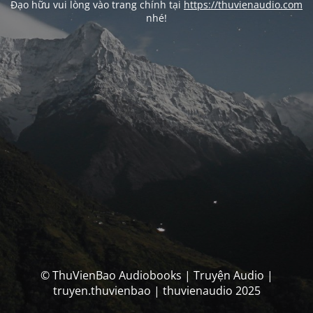
Đạo hữu vui lòng vào trang chính tại
https://thuvienaudio.com
nhé!
© ThuVienBao Audiobooks | Truyện Audio |
truyen.thuvienbao | thuvienaudio 2025