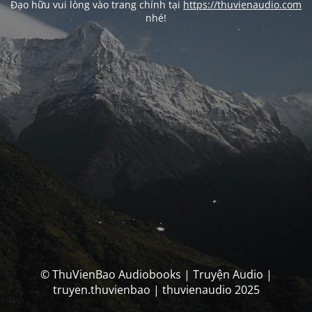
Đạo hữu vui lòng vào trang chính tại
https://thuvienaudio.com
nhé!
© ThuVienBao Audiobooks | Truyện Audio |
truyen.thuvienbao | thuvienaudio 2025