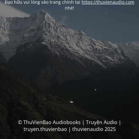
Đạo hữu vui lòng vào trang chính tại
https://thuvienaudio.com
nhé!
© ThuVienBao Audiobooks | Truyện Audio |
truyen.thuvienbao | thuvienaudio 2025