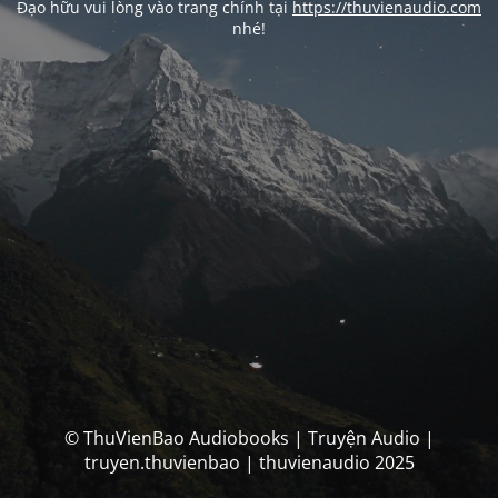
Đạo hữu vui lòng vào trang chính tại
https://thuvienaudio.com
nhé!
© ThuVienBao Audiobooks | Truyện Audio |
truyen.thuvienbao | thuvienaudio 2025