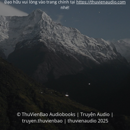
Đạo hữu vui lòng vào trang chính tại
https://thuvienaudio.com
nhé!
© ThuVienBao Audiobooks | Truyện Audio |
truyen.thuvienbao | thuvienaudio 2025