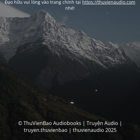
Đạo hữu vui lòng vào trang chính tại
https://thuvienaudio.com
nhé!
© ThuVienBao Audiobooks | Truyện Audio |
truyen.thuvienbao | thuvienaudio 2025