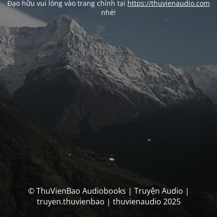
Đạo hữu vui lòng vào trang chính tại
https://thuvienaudio.com
nhé!
© ThuVienBao Audiobooks | Truyện Audio |
truyen.thuvienbao | thuvienaudio 2025