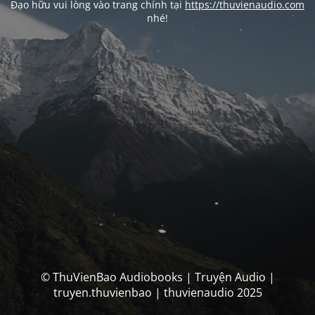
Đạo hữu vui lòng vào trang chính tại
https://thuvienaudio.com
nhé!
© ThuVienBao Audiobooks | Truyện Audio |
truyen.thuvienbao | thuvienaudio 2025