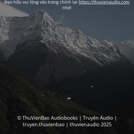
Đạo hữu vui lòng vào trang chính tại
https://thuvienaudio.com
nhé!
© ThuVienBao Audiobooks | Truyện Audio |
truyen.thuvienbao | thuvienaudio 2025