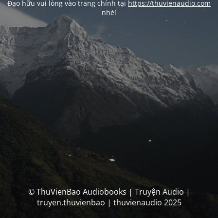
Đạo hữu vui lòng vào trang chính tại
https://thuvienaudio.com
nhé!
© ThuVienBao Audiobooks | Truyện Audio |
truyen.thuvienbao | thuvienaudio 2025