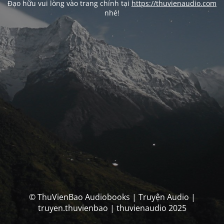
Đạo hữu vui lòng vào trang chính tại
https://thuvienaudio.com
nhé!
© ThuVienBao Audiobooks | Truyện Audio |
truyen.thuvienbao | thuvienaudio 2025